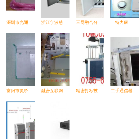
深圳市光通
浙江宁波慈
三网融合分
特力康
信设备批发
溪市欣昊通
纤箱 慈溪
TLKS SPF
一站式供应
信设备厂销
市天维通信
通信机房节
与可靠厂家
售部产品报
设备厂的高
能减排设备
选择指南
价与图片服
品质解决方
高效通讯设
务介绍
案
备与绿色未
来的完美结
合
富阳市灵桥
融合互联网
精密打标技
二手通信器
镇宇通通讯
网络互连模
术的应用与
材批发 如
器材厂线盘
块实现一体
演进 从烟
何寻找可靠
产品列表
话布线及主
草防伪到通
的厂家货源
城区集团大
讯设备转印
与供应信息
厦工程点集
革新