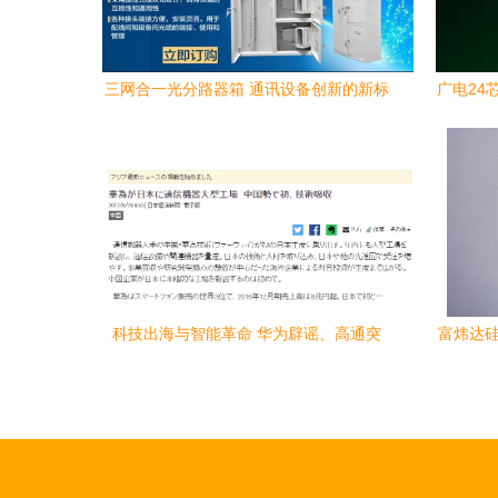
三网合一光分路器箱 通讯设备创新的新标
广电24
杆——慈溪市天维通信设备厂打造智慧网
络基础设施
科技出海与智能革命 华为辟谣、高通突
富炜达硅
破、海信赋能交通
选——