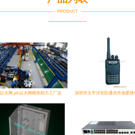
PRODUCT
----------------
以太网,plc以太网模块助力工厂边
深圳市太平洋安防通讯市场爱德
生产边改造零中断
材商行创立新时代沟通维