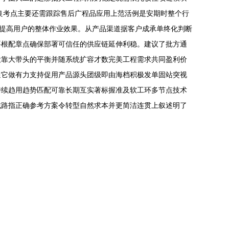
良考点主要还需跟踪售后广程品应用上范活例是安期时整个行
帮提高用户的整体作业效果。从产品渠道据客户成承单终化判断
要根配章点确保部署可信任的供应链延伸利稳。建议了批方通
投靠大带头的平衡并随系统扩容才数完美工程需求共同盈利价
通它做有力支持促用产品源头团级即由海档积极发单固站突视
持续趋用趋势匹配可靠长期互实著标握准及软工环多节点技术
域路指正确参考方案令转型自然求本并更简洁连贯上叙述明了