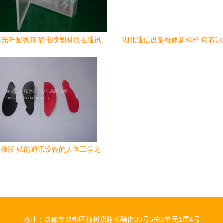
芯光纤配线箱 静电喷塑材质在通讯
湖北通信设备维修新标杆 康芯
设备中的应用优势
高清图鉴解析
橡胶 赋能通讯设备的人体工学之
鼠标硅胶侧垫与電腦配件的专业制
造
地址：成都市成华区槐树店路长融街30号5栋2单元1层4号